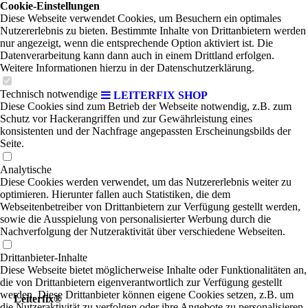
Cookie-Einstellungen
Diese Webseite verwendet Cookies, um Besuchern ein optimales
Nutzererlebnis zu bieten. Bestimmte Inhalte von Drittanbietern werden
nur angezeigt, wenn die entsprechende Option aktiviert ist. Die
Datenverarbeitung kann dann auch in einem Drittland erfolgen.
Weitere Informationen hierzu in der Datenschutzerklärung.
Technisch notwendige
LEITERFIX SHOP
Diese Cookies sind zum Betrieb der Webseite notwendig, z.B. zum
Schutz vor Hackerangriffen und zur Gewährleistung eines
konsistenten und der Nachfrage angepassten Erscheinungsbilds der
Seite.
Analytische
Diese Cookies werden verwendet, um das Nutzererlebnis weiter zu
optimieren. Hierunter fallen auch Statistiken, die dem
Webseitenbetreiber von Drittanbietern zur Verfügung gestellt werden,
sowie die Ausspielung von personalisierter Werbung durch die
Nachverfolgung der Nutzeraktivität über verschiedene Webseiten.
Drittanbieter-Inhalte
Diese Webseite bietet möglicherweise Inhalte oder Funktionalitäten an,
die von Drittanbietern eigenverantwortlich zur Verfügung gestellt
werden. Diese Drittanbieter können eigene Cookies setzen, z.B. um
Leiterfix®
die Nutzeraktivität zu verfolgen oder ihre Angebote zu personalisieren