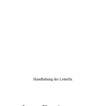
IMG_20200909_093616
IMG_20200910_113143
Handhabung des Leiterfix