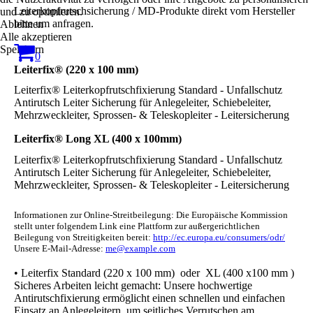
Leiterkopfrutschsicherung / MD-Produkte direkt vom Hersteller
und zu optimieren.
bitte um anfragen.
Ablehnen
Alle akzeptieren
Speichern
0
Leiterfix® (220 x 100 mm)
Leiterfix® Leiterkopfrutschfixierung Standard - Unfallschutz
Antirutsch Leiter Sicherung für Anlegeleiter, Schiebeleiter,
Mehrzweckleiter, Sprossen- & Teleskopleiter - Leitersicherung
Leiterfix® Long XL (400 x 100mm)
Leiterfix® Leiterkopfrutschfixierung Standard - Unfallschutz
Antirutsch Leiter Sicherung für Anlegeleiter, Schiebeleiter,
Mehrzweckleiter, Sprossen- & Teleskopleiter - Leitersicherung
Informationen zur Online-Streitbeilegung: Die Europäische Kommission
stellt unter folgendem Link eine Plattform zur außergerichtlichen
Beilegung von Streitigkeiten bereit:
http://ec.europa.eu/consumers/odr/
Unsere E-Mail-Adresse:
me@example.com
• Leiterfix Standard (220 x 100 mm) oder XL (400 x100 mm )
Sicheres Arbeiten leicht gemacht: Unsere hochwertige
Antirutschfixierung ermöglicht einen schnellen und einfachen
Einsatz an Anlegeleitern, um seitliches Verrutschen am