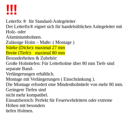
!!!
Leiterfix ® für Standard-Anlegeleiter
Der Leiterfix® eignet sich für handelsüblichen Anlegeleiter mit
Holz- oder
Aluminiumholmen.
Zulässige Holm – Maße: ( Montage )
Stärke (Dicke): maximal 27 mm
Breite (Tiefe): maximal 80 mm
Besonderheiten & Zubehör:
Große Holmtiefen: Für Leiterholme über 80 mm Tiefe sind
separate Band-
Verlängerungen erhältlich.
Montage mit Verlängerungen ( Einschränkung ).
Die Montage erfordert eine Mindestholmtiefe von mehr 80 mm.
Geringere Tiefen sind
nicht mehr kompatibel.
Einsatzbereich: Perfekt für Feuerwehrleitern oder extreme
Höhen mit besonders
tiefen Holmen.
IMG_20200903_122221