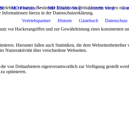
lebnis zu bieten. Bestimmte Inhalte von Drittanbietern werden nur ang
ME
MD Produkte
MD Elektrik Shop
Leiterfix Shop
Geme
e Informationen hierzu in der Datenschutzerklärung.
Vertriebspartner
Historie
Gästebuch
Datenschutz
utz vor Hackerangriffen und zur Gewährleistung eines konsistenten un
ieren. Hierunter fallen auch Statistiken, die dem Webseitenbetreiber v
r Nutzeraktivität über verschiedene Webseiten.
 die von Drittanbietern eigenverantwortlich zur Verfügung gestellt wer
 zu optimieren.