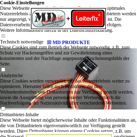
Cookie-Einstellungen
Diese Webseite verwendet Cookies, um Besuchern ein optimales
Nutzererlebnis zu bieten. Bestimmte Inhalte von Drittanbietern werden
nur angezeigt, wenn die entsprechende Option aktiviert ist. Die
Datenverarbeitung kann dann auch in einem Drittland erfolgen.
Weitere Informationen hierzu in der Datenschutzerklärung.
Technisch notwendige
MD PRODUKTE
Diese Cookies sind zum Betrieb der Webseite notwendig, z.B. zum
Schutz vor Hackerangriffen und zur Gewährleistung eines
konsistenten und der Nachfrage angepassten Erscheinungsbilds der
Seite.
Analytische
Diese Cookies werden verwendet, um das Nutzererlebnis weiter zu
optimieren. Hierunter fallen auch Statistiken, die dem
Webseitenbetreiber von Drittanbietern zur Verfügung gestellt werden,
sowie die Ausspielung von personalisierter Werbung durch die
Nachverfolgung der Nutzeraktivität über verschiedene Webseiten.
Drittanbieter-Inhalte
Diese Webseite bietet möglicherweise Inhalte oder Funktionalitäten an,
die von Drittanbietern eigenverantwortlich zur Verfügung gestellt
werden. Diese Drittanbieter können eigene Cookies setzen, z.B. um
die Nutzeraktivität zu verfolgen oder ihre Angebote zu personalisieren